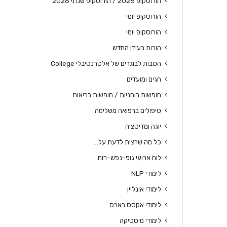
הורוסקופ 2026 / הורוסקופ שנתי 2026
הורוסקופ יומי
הורוסקופ יומי
הורות בעידן החדש
הטבות לבוגרים של אלטרנטיבלי College
חגים ומועדים
חופשות רוחניות / חופשות בריאות
טיפולים ברפואה משלימה
יוגה ומדיטציה
כל מה שרצית לדעת על…
לוח ארועי גופ-נפש-רוח
לימודי NLP
לימודי אונליין
לימודי אקסס בארס
לימודי מיסטיקה