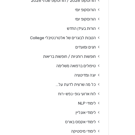
הורוסקופ 2026 / הורוסקופ שנתי 2026
הורוסקופ יומי
הורוסקופ יומי
הורות בעידן החדש
הטבות לבוגרים של אלטרנטיבלי College
חגים ומועדים
חופשות רוחניות / חופשות בריאות
טיפולים ברפואה משלימה
יוגה ומדיטציה
כל מה שרצית לדעת על…
לוח ארועי גופ-נפש-רוח
לימודי NLP
לימודי אונליין
לימודי אקסס בארס
לימודי מיסטיקה