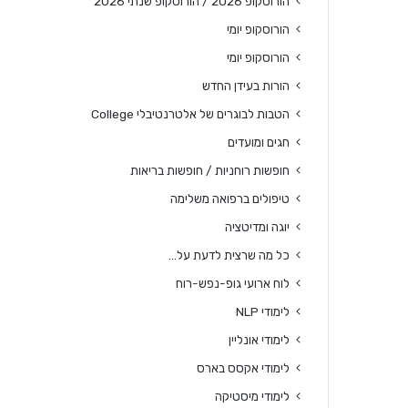
הורוסקופ 2026 / הורוסקופ שנתי 2026
הורוסקופ יומי
הורוסקופ יומי
הורות בעידן החדש
הטבות לבוגרים של אלטרנטיבלי College
חגים ומועדים
חופשות רוחניות / חופשות בריאות
טיפולים ברפואה משלימה
יוגה ומדיטציה
כל מה שרצית לדעת על…
לוח ארועי גופ-נפש-רוח
לימודי NLP
לימודי אונליין
לימודי אקסס בארס
לימודי מיסטיקה