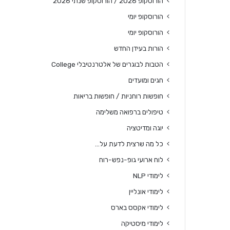
הורוסקופ 2026 / הורוסקופ שנתי 2026
הורוסקופ יומי
הורוסקופ יומי
הורות בעידן החדש
הטבות לבוגרים של אלטרנטיבלי College
חגים ומועדים
חופשות רוחניות / חופשות בריאות
טיפולים ברפואה משלימה
יוגה ומדיטציה
כל מה שרצית לדעת על…
לוח ארועי גופ-נפש-רוח
לימודי NLP
לימודי אונליין
לימודי אקסס בארס
לימודי מיסטיקה