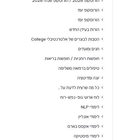
הורוסקופ 2026 / הורוסקופ שנתי 2026
הורוסקופ יומי
הורוסקופ יומי
הורות בעידן החדש
הטבות לבוגרים של אלטרנטיבלי College
חגים ומועדים
חופשות רוחניות / חופשות בריאות
טיפולים ברפואה משלימה
יוגה ומדיטציה
כל מה שרצית לדעת על…
לוח ארועי גופ-נפש-רוח
לימודי NLP
לימודי אונליין
לימודי אקסס בארס
לימודי מיסטיקה