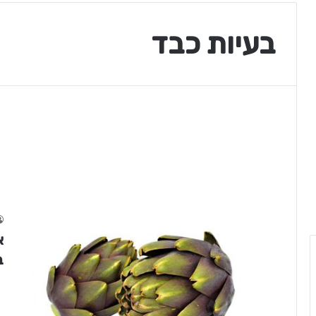
בעיות כבד
א
ב