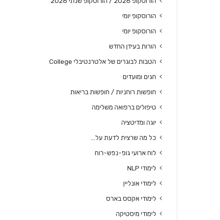
הורוסקופ 2026 / הורוסקופ שנתי 2026
הורוסקופ יומי
הורוסקופ יומי
הורות בעידן החדש
הטבות לבוגרים של אלטרנטיבלי College
חגים ומועדים
חופשות רוחניות / חופשות בריאות
טיפולים ברפואה משלימה
יוגה ומדיטציה
כל מה שרצית לדעת על…
לוח ארועי גופ-נפש-רוח
לימודי NLP
לימודי אונליין
לימודי אקסס בארס
לימודי מיסטיקה