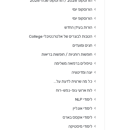
הורוסקופ 2026 / הורוסקופ שנתי 2026
הורוסקופ יומי
הורוסקופ יומי
הורות בעידן החדש
הטבות לבוגרים של אלטרנטיבלי College
חגים ומועדים
חופשות רוחניות / חופשות בריאות
טיפולים ברפואה משלימה
יוגה ומדיטציה
כל מה שרצית לדעת על…
לוח ארועי גופ-נפש-רוח
לימודי NLP
לימודי אונליין
לימודי אקסס בארס
לימודי מיסטיקה