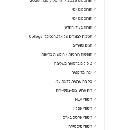
הורוסקופ 2026 / הורוסקופ שנתי 2026
הורוסקופ יומי
הורוסקופ יומי
הורות בעידן החדש
הטבות לבוגרים של אלטרנטיבלי College
חגים ומועדים
חופשות רוחניות / חופשות בריאות
טיפולים ברפואה משלימה
יוגה ומדיטציה
כל מה שרצית לדעת על…
לוח ארועי גופ-נפש-רוח
לימודי NLP
לימודי אונליין
לימודי אקסס בארס
לימודי מיסטיקה