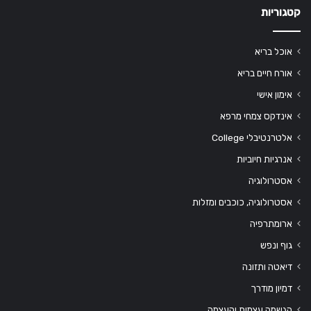
קטגוריות
אוכל בריא
אורח חיים בריא
אימון אישי
אינדקס צמחי מרפא
אלטרנטיבלי College
אנרגיות חיוביות
אסטרולוגיה
אסטרולוגיה, כוכבים ומזלות
ארומתרפיה
גוף ונפש
דיאטה ותזונה
דמיון מודרך
הגשמה עצמית והעצמה