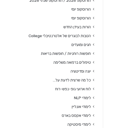
הורוסקופ 2026 / הורוסקופ שנתי 2026
הורוסקופ יומי
הורוסקופ יומי
הורות בעידן החדש
הטבות לבוגרים של אלטרנטיבלי College
חגים ומועדים
חופשות רוחניות / חופשות בריאות
טיפולים ברפואה משלימה
יוגה ומדיטציה
כל מה שרצית לדעת על…
לוח ארועי גופ-נפש-רוח
לימודי NLP
לימודי אונליין
לימודי אקסס בארס
לימודי מיסטיקה