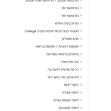
הורוסקופ 2026 / הורוסקופ שנתי 2026
הורוסקופ יומי
הורוסקופ יומי
הורות בעידן החדש
הטבות לבוגרים של אלטרנטיבלי College
חגים ומועדים
חופשות רוחניות / חופשות בריאות
טיפולים ברפואה משלימה
יוגה ומדיטציה
כל מה שרצית לדעת על…
לוח ארועי גופ-נפש-רוח
לימודי NLP
לימודי אונליין
לימודי אקסס בארס
לימודי מיסטיקה