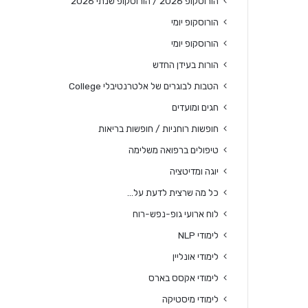
הורוסקופ 2026 / הורוסקופ שנתי 2026
הורוסקופ יומי
הורוסקופ יומי
הורות בעידן החדש
הטבות לבוגרים של אלטרנטיבלי College
חגים ומועדים
חופשות רוחניות / חופשות בריאות
טיפולים ברפואה משלימה
יוגה ומדיטציה
כל מה שרצית לדעת על…
לוח ארועי גופ-נפש-רוח
לימודי NLP
לימודי אונליין
לימודי אקסס בארס
לימודי מיסטיקה