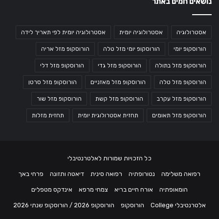
נושאים חמים באתר
אסטרולוגיה
אסטרולוגיה יומית
אסטרולוגיה יומית לפי תאריך לידה
הורוסקופ יומי
הורוסקופ יומי מזל טלה
הורוסקופ מזל אריה
הורוסקופ מזל בתולה
הורוסקופ מזל גדי
הורוסקופ מזל דלי
הורוסקופ מזל טלה
הורוסקופ מזל מאזניים
הורוסקופ מזל סרטן
הורוסקופ מזל עקרב
הורוסקופ מזל קשת
הורוסקופ מזל שור
הורוסקופ מזל תאומים
תחזית אסטרולוגית יומית
תחזית מזלות
כל הזכויות שמורות לאלטרנטיבלי
רפואה משלימה
נטורופתיה
רפואה סינית
דיאטה ותזונה
פרחי באך
הומאופתיה
אורח חיים בריא
צמחי מרפא
אינדקס מטפלים
אלטרנטיבלי College
הורוסקופ
הורוסקופ 2026 / הורוסקופ שנתי 2026