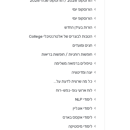
הורוסקופ 2026 / הורוסקופ שנתי 2026
הורוסקופ יומי
הורוסקופ יומי
הורות בעידן החדש
הטבות לבוגרים של אלטרנטיבלי College
חגים ומועדים
חופשות רוחניות / חופשות בריאות
טיפולים ברפואה משלימה
יוגה ומדיטציה
כל מה שרצית לדעת על…
לוח ארועי גופ-נפש-רוח
לימודי NLP
לימודי אונליין
לימודי אקסס בארס
לימודי מיסטיקה