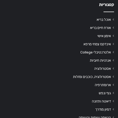
קטגוריות
אוכל בריא
אורח חיים בריא
אימון אישי
אינדקס צמחי מרפא
אלטרנטיבלי College
אנרגיות חיוביות
אסטרולוגיה
אסטרולוגיה, כוכבים ומזלות
ארומתרפיה
גוף ונפש
דיאטה ותזונה
דמיון מודרך
הגשמה עצמית והעצמה