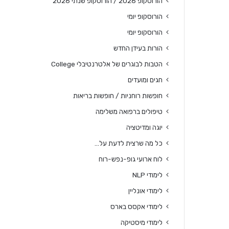
הורוסקופ 2026 / הורוסקופ שנתי 2026
הורוסקופ יומי
הורוסקופ יומי
הורות בעידן החדש
הטבות לבוגרים של אלטרנטיבלי College
חגים ומועדים
חופשות רוחניות / חופשות בריאות
טיפולים ברפואה משלימה
יוגה ומדיטציה
כל מה שרצית לדעת על…
לוח ארועי גופ-נפש-רוח
לימודי NLP
לימודי אונליין
לימודי אקסס בארס
לימודי מיסטיקה