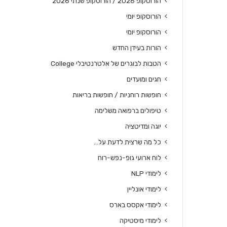
הורוסקופ 2026 / הורוסקופ שנתי 2026
הורוסקופ יומי
הורוסקופ יומי
הורות בעידן החדש
הטבות לבוגרים של אלטרנטיבלי College
חגים ומועדים
חופשות רוחניות / חופשות בריאות
טיפולים ברפואה משלימה
יוגה ומדיטציה
כל מה שרצית לדעת על…
לוח ארועי גופ-נפש-רוח
לימודי NLP
לימודי אונליין
לימודי אקסס בארס
לימודי מיסטיקה