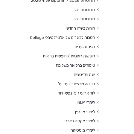
הורוסקופ 2026 / הורוסקופ שנתי 2026
הורוסקופ יומי
הורוסקופ יומי
הורות בעידן החדש
הטבות לבוגרים של אלטרנטיבלי College
חגים ומועדים
חופשות רוחניות / חופשות בריאות
טיפולים ברפואה משלימה
יוגה ומדיטציה
כל מה שרצית לדעת על…
לוח ארועי גופ-נפש-רוח
לימודי NLP
לימודי אונליין
לימודי אקסס בארס
לימודי מיסטיקה