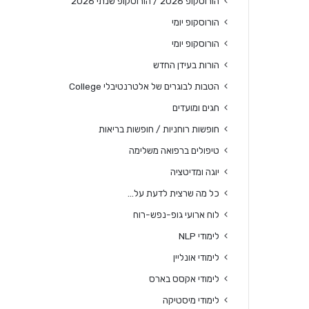
הורוסקופ 2026 / הורוסקופ שנתי 2026
הורוסקופ יומי
הורוסקופ יומי
הורות בעידן החדש
הטבות לבוגרים של אלטרנטיבלי College
חגים ומועדים
חופשות רוחניות / חופשות בריאות
טיפולים ברפואה משלימה
יוגה ומדיטציה
כל מה שרצית לדעת על…
לוח ארועי גופ-נפש-רוח
לימודי NLP
לימודי אונליין
לימודי אקסס בארס
לימודי מיסטיקה