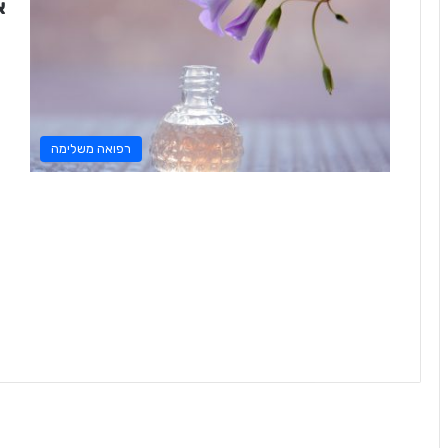
א
רפואה משלימה