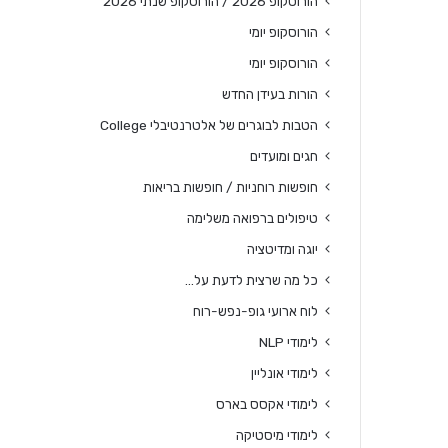
הורוסקופ 2026 / הורוסקופ שנתי 2026
הורוסקופ יומי
הורוסקופ יומי
הורות בעידן החדש
הטבות לבוגרים של אלטרנטיבלי College
חגים ומועדים
חופשות רוחניות / חופשות בריאות
טיפולים ברפואה משלימה
יוגה ומדיטציה
כל מה שרצית לדעת על…
לוח ארועי גופ-נפש-רוח
לימודי NLP
לימודי אונליין
לימודי אקסס בארס
לימודי מיסטיקה