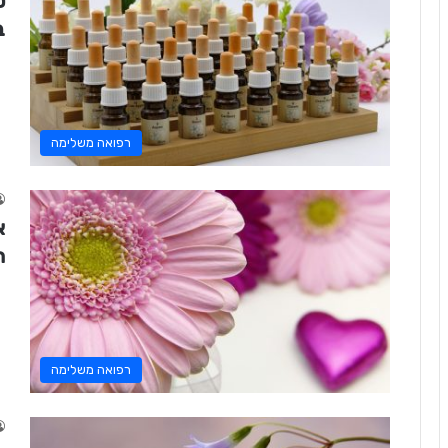
ט
ב
רפואה משלימה
א
ה
רפואה משלימה