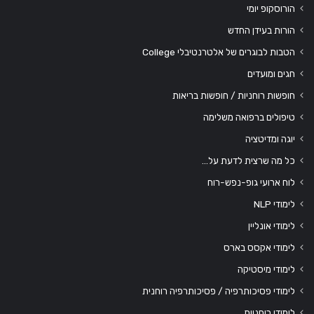
הורוסקופ יומי
הורות בעידן החדש
הטבות לבוגרים של אלטרנטיבלי College
חגים ומועדים
חופשות רוחניות / חופשות בריאות
טיפולים ברפואה משלימה
יוגה ומדיטציה
כל מה שרצית לדעת על…
לוח ארועי גופ-נפש-רוח
לימודי NLP
לימודי אונליין
לימודי אקסס בארס
לימודי מיסטיקה
לימודי פסיכותרפיה / פסיכותרפיה רוחנית
לימודי רוחניות