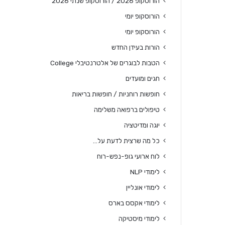
הורוסקופ 2026 / הורוסקופ שנתי 2026
הורוסקופ יומי
הורוסקופ יומי
הורות בעידן החדש
הטבות לבוגרים של אלטרנטיבלי College
חגים ומועדים
חופשות רוחניות / חופשות בריאות
טיפולים ברפואה משלימה
יוגה ומדיטציה
כל מה שרצית לדעת על…
לוח ארועי גופ-נפש-רוח
לימודי NLP
לימודי אונליין
לימודי אקסס בארס
לימודי מיסטיקה