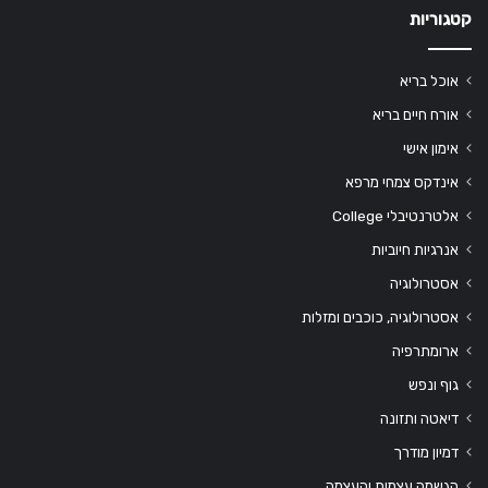
קטגוריות
אוכל בריא
אורח חיים בריא
אימון אישי
אינדקס צמחי מרפא
אלטרנטיבלי College
אנרגיות חיוביות
אסטרולוגיה
אסטרולוגיה, כוכבים ומזלות
ארומתרפיה
גוף ונפש
דיאטה ותזונה
דמיון מודרך
הגשמה עצמית והעצמה