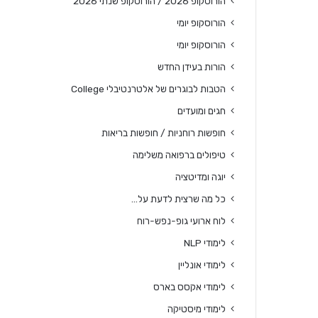
הורוסקופ 2026 / הורוסקופ שנתי 2026
הורוסקופ יומי
הורוסקופ יומי
הורות בעידן החדש
הטבות לבוגרים של אלטרנטיבלי College
חגים ומועדים
חופשות רוחניות / חופשות בריאות
טיפולים ברפואה משלימה
יוגה ומדיטציה
כל מה שרצית לדעת על…
לוח ארועי גופ-נפש-רוח
לימודי NLP
לימודי אונליין
לימודי אקסס בארס
לימודי מיסטיקה