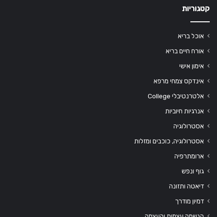
קטגוריות
אוכל בריא
אורח חיים בריא
אימון אישי
אינדקס צמחי מרפא
אלטרנטיבלי College
אנרגיות חיוביות
אסטרולוגיה
אסטרולוגיה, כוכבים ומזלות
ארומתרפיה
גוף ונפש
דיאטה ותזונה
דמיון מודרך
הגשמה עצמית והעצמה