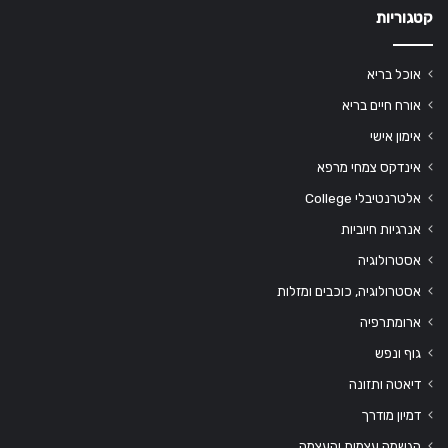
קטגוריות
אוכל בריא
אורח חיים בריא
אימון אישי
אינדקס צמחי מרפא
אלטרנטיבלי College
אנרגיות חיוביות
אסטרולוגיה
אסטרולוגיה, כוכבים ומזלות
ארומתרפיה
גוף ונפש
דיאטה ותזונה
דמיון מודרך
הגשמה עצמית והעצמה