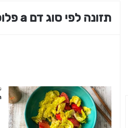
תזונה לפי סוג דם a פלוס
ת