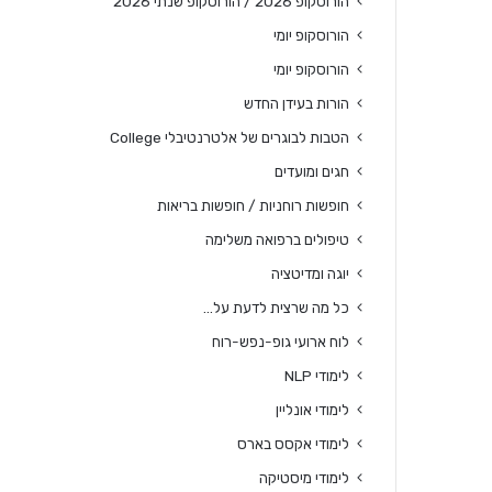
הורוסקופ 2026 / הורוסקופ שנתי 2026
הורוסקופ יומי
הורוסקופ יומי
הורות בעידן החדש
הטבות לבוגרים של אלטרנטיבלי College
חגים ומועדים
חופשות רוחניות / חופשות בריאות
טיפולים ברפואה משלימה
יוגה ומדיטציה
כל מה שרצית לדעת על…
לוח ארועי גופ-נפש-רוח
לימודי NLP
לימודי אונליין
לימודי אקסס בארס
לימודי מיסטיקה