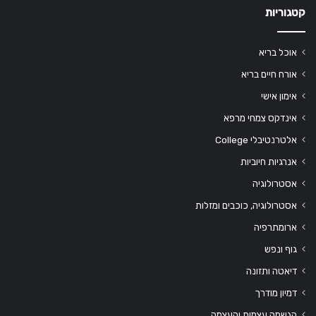
קטגוריות
אוכל בריא
אורח חיים בריא
אימון אישי
אינדקס צמחי מרפא
אלטרנטיבלי College
אנרגיות חיוביות
אסטרולוגיה
אסטרולוגיה, כוכבים ומזלות
ארומתרפיה
גוף ונפש
דיאטה ותזונה
דמיון מודרך
הגשמה עצמית והעצמה