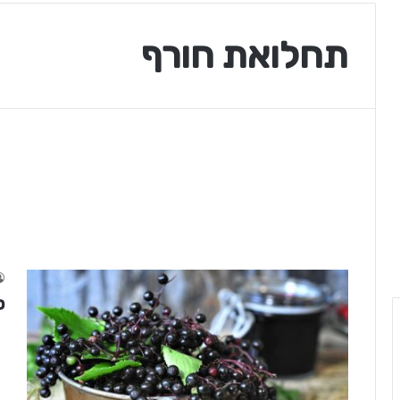
תחלואת חורף
ס