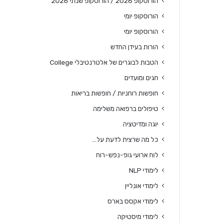
הורוסקופ 2026 / הורוסקופ שנתי 2026
הורוסקופ יומי
הורוסקופ יומי
הורות בעידן החדש
הטבות לבוגרים של אלטרנטיבלי College
חגים ומועדים
חופשות רוחניות / חופשות בריאות
טיפולים ברפואה משלימה
יוגה ומדיטציה
כל מה שרצית לדעת על…
לוח ארועי גופ-נפש-רוח
לימודי NLP
לימודי אונליין
לימודי אקסס בארס
לימודי מיסטיקה