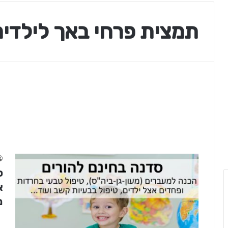
תמצית פרחי באך לילדים
ס
א
מ