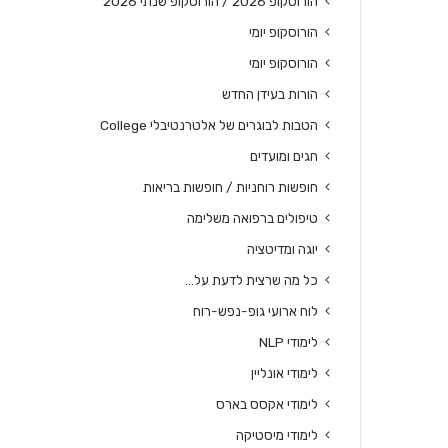
הורוסקופ 2026 / הורוסקופ שנתי 2026
הורוסקופ יומי
הורוסקופ יומי
הורות בעידן החדש
הטבות לבוגרים של אלטרנטיבלי College
חגים ומועדים
חופשות רוחניות / חופשות בריאות
טיפולים ברפואה משלימה
יוגה ומדיטציה
כל מה שרצית לדעת על…
לוח ארועי גופ-נפש-רוח
לימודי NLP
לימודי אונליין
לימודי אקסס בארס
לימודי מיסטיקה