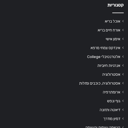
קטגוריות
אוכל בריא
אורח חיים בריא
אימון אישי
אינדקס צמחי מרפא
אלטרנטיבלי College
אנרגיות חיוביות
אסטרולוגיה
אסטרולוגיה, כוכבים ומזלות
ארומתרפיה
גוף ונפש
דיאטה ותזונה
דמיון מודרך
הגשמה עצמית והעצמה