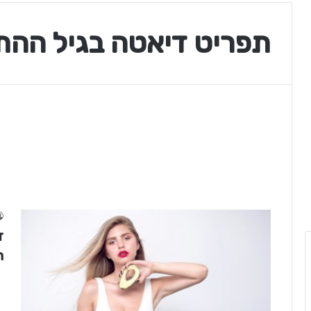
תפריט דיאטה בגיל ההת
ד
ה