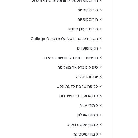
הורוסקופ 2026 / הורוסקופ שנתי 2026
הורוסקופ יומי
הורוסקופ יומי
הורות בעידן החדש
הטבות לבוגרים של אלטרנטיבלי College
חגים ומועדים
חופשות רוחניות / חופשות בריאות
טיפולים ברפואה משלימה
יוגה ומדיטציה
כל מה שרצית לדעת על…
לוח ארועי גופ-נפש-רוח
לימודי NLP
לימודי אונליין
לימודי אקסס בארס
לימודי מיסטיקה