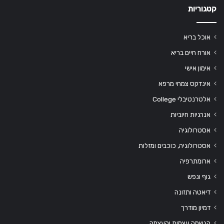
קטגוריות
אוכל בריא
אורח חיים בריא
אימון אישי
אינדקס צמחי מרפא
אלטרנטיבלי College
אנרגיות חיוביות
אסטרולוגיה
אסטרולוגיה, כוכבים ומזלות
ארומתרפיה
גוף ונפש
דיאטה ותזונה
דמיון מודרך
הגשמה עצמית והעצמה