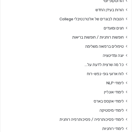
הורוסקופ יומי
הורות בעידן החדש
הטבות לבוגרים של אלטרנטיבלי College
חגים ומועדים
חופשות רוחניות / חופשות בריאות
טיפולים ברפואה משלימה
יוגה ומדיטציה
כל מה שרצית לדעת על…
לוח ארועי גופ-נפש-רוח
לימודי NLP
לימודי אונליין
לימודי אקסס בארס
לימודי מיסטיקה
לימודי פסיכותרפיה / פסיכותרפיה רוחנית
לימודי רוחניות