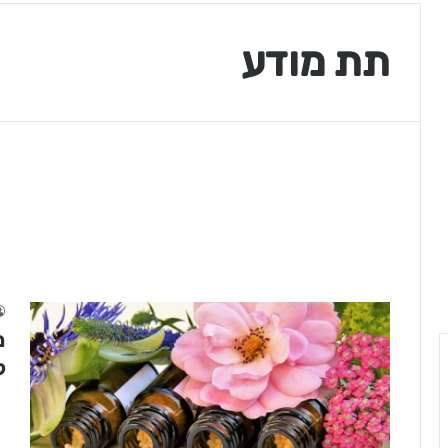
תת מודע
מ
ק