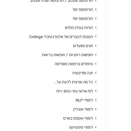
הורוסקופ 2026 / הורוסקופ שנתי 2026
הורוסקופ יומי
הורוסקופ יומי
הורות בעידן החדש
הטבות לבוגרים של אלטרנטיבלי College
חגים ומועדים
חופשות רוחניות / חופשות בריאות
טיפולים ברפואה משלימה
יוגה ומדיטציה
כל מה שרצית לדעת על…
לוח ארועי גופ-נפש-רוח
לימודי NLP
לימודי אונליין
לימודי אקסס בארס
לימודי מיסטיקה