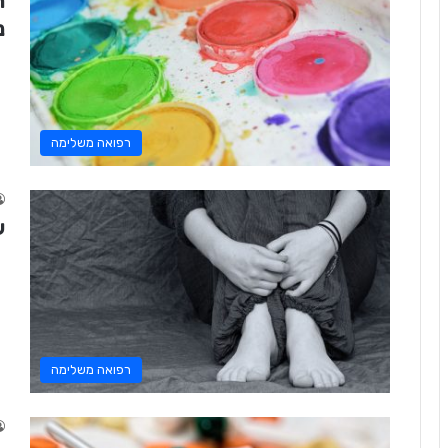
ת
נ
רפואה משלימה
שיט
רפואה משלימה