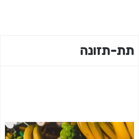
תת-תזונה