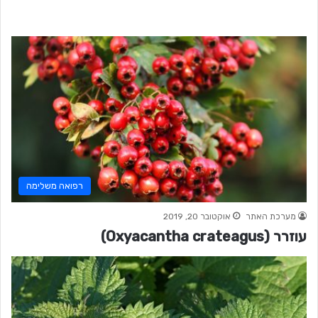
רפואה משלימה
מערכת האתר
אוקטובר 20, 2019
עוזרר (Oxyacantha crateagus)