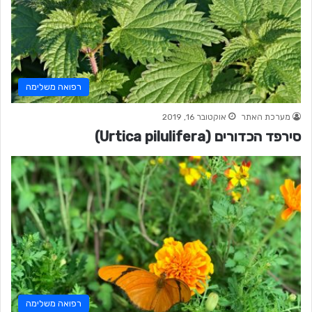
רפואה משלימה
מערכת האתר
אוקטובר 16, 2019
סירפד הכדורים (Urtica pilulifera)
רפואה משלימה