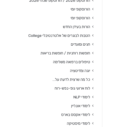
הורוסקופ 2026 / הורוסקופ שנתי 2026
הורוסקופ יומי
הורוסקופ יומי
הורות בעידן החדש
הטבות לבוגרים של אלטרנטיבלי College
חגים ומועדים
חופשות רוחניות / חופשות בריאות
טיפולים ברפואה משלימה
יוגה ומדיטציה
כל מה שרצית לדעת על…
לוח ארועי גופ-נפש-רוח
לימודי NLP
לימודי אונליין
לימודי אקסס בארס
לימודי מיסטיקה