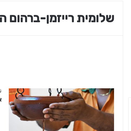
שלומית רייזמן-ברהום ה
א