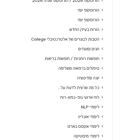
הורוסקופ 2026 / הורוסקופ שנתי 2026
הורוסקופ יומי
הורוסקופ יומי
הורות בעידן החדש
הטבות לבוגרים של אלטרנטיבלי College
חגים ומועדים
חופשות רוחניות / חופשות בריאות
טיפולים ברפואה משלימה
יוגה ומדיטציה
כל מה שרצית לדעת על…
לוח ארועי גופ-נפש-רוח
לימודי NLP
לימודי אונליין
לימודי אקסס בארס
לימודי מיסטיקה