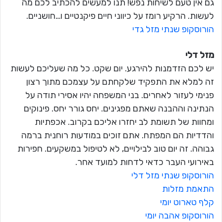
גם אין טעם לשיחות נפש! תנו למעשים להכתיב לכם מה
לעשות. הרקיע רומז על כיווני חיים פיקנטיים ו…חושניים.
הורוסקופ שנתי מזל גדי
מזל דלי
יש לכם הזדמנות להירגע. יום שקט. כל מה שעליכם לעשות
זה למלא את התפקיד שלקחתם על עצמכם מתוך רצון
פנימי לעזור לאחרים. בני המשפחה יהיו אסירי תודה על
הנתינה וההבנה שאתם מפגינים. יחס גורר יחס. פינוקים
ומחוות של תשומת לב יחזרו אליכם בקרוב. אכפתיות
והדדיות הם המפתח. אתם זוכים במודעות רוחנית ברמה
גבוהה. זה יום טוב לבילויים, לא לטיפול במשקעים. חפירות
באירועי העבר כדאי לדחות למועד אחר.
הורוסקופ שנתי מזל דלי
התאמת מזלות
קלף טארוט יומי
הורוסקופ אהבה יומי