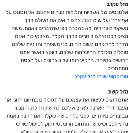
מזל עקרב
אלמנטים של אשליות וחלומות מנחים אתכם. אל תסמכו על
אף אחד ועל שום דבר. אתם רואים את העולם דרך
משקפיים וורודים ולא בהכרח כפי שהדברים באמת. משהו
מציק לכם ואתם בוחרים בדרך הקלה. מאבקי כוח אינם
הדרך להתקדם בשום תחום. בני משפחה והזוגיות שלכם
סובלים מיכולת ההיעלמות שלכם, דווקא כאשר אתם
דרושים במיוחד. הרקיע רומז על ניצחונות ועל הבסת
המתחרים.
הורוסקופ שנתי מזל עקרב
מזל קשת
אתם רוצים לפצות את עצמכם על תסכולים בתחום הזוגי אך
מעבר דרך הארנק לא יביא לכם תחושת הקלה. הימנעו
מבזבוזים מיותרים ולפני כל רכישה שקלו האם הדבר באמת
נחוץ לכם ושימושי. התחום הרומנטי זקוק לטיפול שורש
יסודי. לא נראה שתצליחו לפתח קשר חדש עד שלא