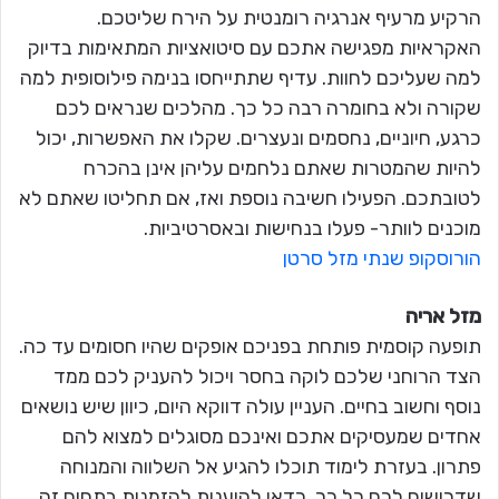
הרקיע מרעיף אנרגיה רומנטית על הירח שליטכם.
האקראיות מפגישה אתכם עם סיטואציות המתאימות בדיוק
למה שעליכם לחוות. עדיף שתתייחסו בנימה פילוסופית למה
שקורה ולא בחומרה רבה כל כך. מהלכים שנראים לכם
כרגע, חיוניים, נחסמים ונעצרים. שקלו את האפשרות, יכול
להיות שהמטרות שאתם נלחמים עליהן אינן בהכרח
לטובתכם. הפעילו חשיבה נוספת ואז, אם תחליטו שאתם לא
מוכנים לוותר- פעלו בנחישות ובאסרטיביות.
הורוסקופ שנתי מזל סרטן
מזל אריה
תופעה קוסמית פותחת בפניכם אופקים שהיו חסומים עד כה.
הצד הרוחני שלכם לוקה בחסר ויכול להעניק לכם ממד
נוסף וחשוב בחיים. העניין עולה דווקא היום, כיוון שיש נושאים
אחדים שמעסיקים אתכם ואינכם מסוגלים למצוא להם
פתרון. בעזרת לימוד תוכלו להגיע אל השלווה והמנוחה
שדרושים לכם כל כך. כדאי להיענות להזמנות בתחום זה.