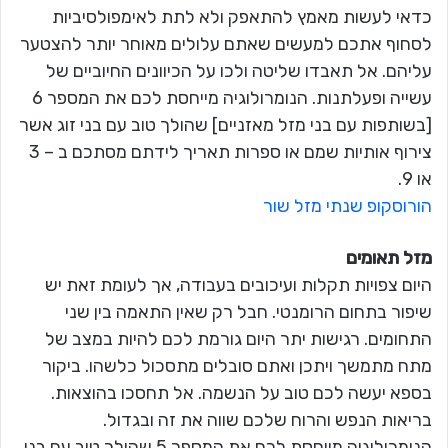
כדאי לעשות מאמץ להתאפק ולא לתת לאימפולסיביות
לסחוף אתכם למעשים שאתם עלולים מאוחר יותר להצטער
עליהם. אל תאבדו שליטה ולכו על הכיוונים החיוביים של
עשייה ופעלתנות. הנומרולוגיה מייחסת לכם את המספר 6
[בשותפות עם בני מזל מאזניים] שהולך טוב עם בני זוג אשר
צירוף אותיות שמם או ספרות תאריך לידתם מסתכם ב – 3
או 9.
הורוסקופ שנתי מזל שור
מזל תאומים
היום צפויות תקלות ועיכובים בעבודה, אך לעומת זאת יש
שיפור בתחום הרומנטי. חבל רק שאין התאמה בין שני
התחומים. רגישות יתר היום גורמת לכם להיות במצב של
מתח מתמשך ויתכן ואתם סובלים מתסכול כלשהו. ביקור
בספא יעשה לכם טוב על הנשמה. אל תחסכו בהוצאות.
בריאות הנפש והרוח שלכם שווה את זה ובגדול.
הנומרולוגיה מייחסת לכם את המספר 5 שהולך טוב עם בני