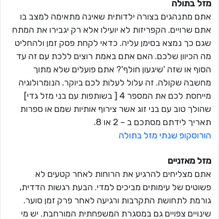
מזל בתולה
אתם מתנהגים בצורה ילדותית שאינה מתאימה למצב בו
אתם שרויים. הקפריזות לא יועילו אלא רק יגבירו את המתח
שגם כך נמצא בסימן עליה. כדאי לקחת פסק זמן ולהחליט
מה הכיוון שלכם. האם אתם באמת רוצים ללכת עם זה עד
הסוף או שזה 'שיגעון חולף'? אתם פועלים שלא מתוך
מחשבה שקולה. זה עלול לעלות לכם ביוקר. הנומרולוגיה
מייחסת לכם את המספר 4 [ בשותפות עם בני מזל גדי]
שהולך טוב עם בני זוג אשר צירוף אותיות שמם או ספרות
תאריך לידתם מסתכם ב – 2 או 8.
הורוסקופ שנתי מזל בתולה
מזל מאזניים
אתם מצליחים להרגיע את הרוחות לאחר קטעים לא
פשוטים של עימותים מביכים למדי. הבעת רגשות הדדית,
גורמת לתחושת התקרבות ורגיעה לאחר פרק זמן סוער.
שינויים צפויים גם במסגרת המשפחתית המורחבת. יש מי