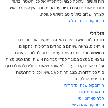
רוח ותשומי' עלולה לצוף ולהתפרץ אל פני השטח. בתוך
תוככם אתם יודעים בדיוק על מה מדובר. אין עשן בלי אש.
לצורך 'שלום בית' מוטב לשתף פעולה.
הורוסקופ שנתי מזל גדי
מזל דלי
כוכב פלוטו משגר היבט מאתגר ומעצבן אל כוכבכם
אוראנוס. נראה שאתם מוטרדים מרכילות ונתקפים
בחששות וחרדות בקשר לעתיד. ברור לחלוטין שאתם
נמצאים במצב מסובך למדי מבחינה אישית ומתן לגיטימציה
על ידי אדם קרוב, עדיין לא אומר שאתם יכולים להתלבט עד
סוף כל הדורות. מצב הרוח לא בשיאו וכנ"ל ההרגשה
הגופנית הכללית.
הורוסקופ שנתי מזל דלי
התאמת מזלות
קלף טארוט יומי
הורוסקופ אהבה יומי