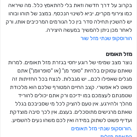
בקרוב על דרך חדשה וזאת בלי להתאמץ כלל. מה שיראה
כמו צירוף מקרים, יביא לשינוי הנכסף. במצב של תוהו ובוהו
יש להשכין תחילה סדר בין כל הגורמים המרכיבים אותו, ורק
לאחר מכן ניתן להמשיך במעשה היצירה.
הורוסקופ שנתי מזל שור
מזל תאומים
נוצר מצב שמימי של רוגע יחסי בגזרת מזל תאומים. למרות
שאתם עסוקים בלהיות "סופר מן" (או "סופרוומן") אתם
מגלים שאפילו לכם… יש מגבלות. לנצח בכל החזיתות זה
פשוט לא אפשרי. קצב החיים המטורף שלכם הוא מלכודת
שטמנתם לעצמכם במו ידיכם ורק אתם יכולים להוריד
מהלך ולהירגע. אין טעם להציק לכל מי שסביבכם בגלל
שאתם מרגישים מתוסכלים. בעצם, אין לכך סיבה מוצדקת
ועדיף פשוט לשתוק במידה ואין לכם משהו נעים להשמיע.
.הורוסקופ שנתי מזל תאומים
התאמת מזלות