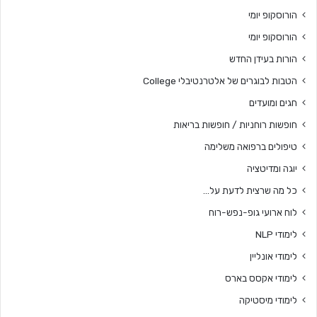
הורוסקופ יומי
הורוסקופ יומי
הורות בעידן החדש
הטבות לבוגרים של אלטרנטיבלי College
חגים ומועדים
חופשות רוחניות / חופשות בריאות
טיפולים ברפואה משלימה
יוגה ומדיטציה
כל מה שרצית לדעת על…
לוח ארועי גופ-נפש-רוח
לימודי NLP
לימודי אונליין
לימודי אקסס בארס
לימודי מיסטיקה