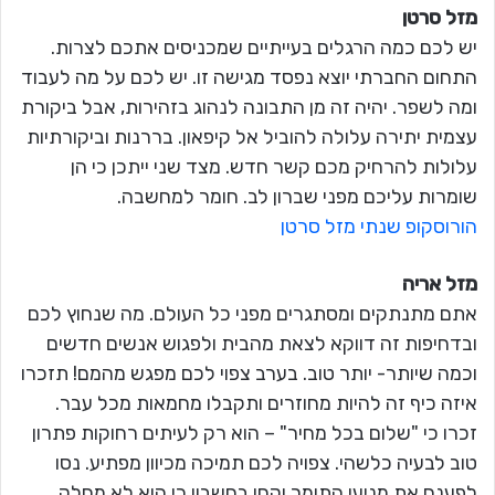
מזל סרטן
יש לכם כמה הרגלים בעייתיים שמכניסים אתכם לצרות.
התחום החברתי יוצא נפסד מגישה זו. יש לכם על מה לעבוד
ומה לשפר. יהיה זה מן התבונה לנהוג בזהירות, אבל ביקורת
עצמית יתירה עלולה להוביל אל קיפאון. בררנות וביקורתיות
עלולות להרחיק מכם קשר חדש. מצד שני ייתכן כי הן
שומרות עליכם מפני שברון לב. חומר למחשבה.
הורוסקופ שנתי מזל סרטן
מזל אריה
אתם מתנתקים ומסתגרים מפני כל העולם. מה שנחוץ לכם
ובדחיפות זה דווקא לצאת מהבית ולפגוש אנשים חדשים
וכמה שיותר- יותר טוב. בערב צפוי לכם מפגש מהמם! תזכרו
איזה כיף זה להיות מחוזרים ותקבלו מחמאות מכל עבר.
זכרו כי "שלום בכל מחיר" – הוא רק לעיתים רחוקות פתרון
טוב לבעיה כלשהי. צפויה לכם תמיכה מכיוון מפתיע. נסו
לפענח את מניעי התומך וקחו בחשבון כי הוא לא מחלק