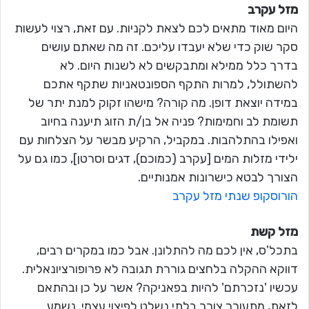
מזל עקרב
היום מאוד מתאים לכם לצאת לקניות. עם זאת, רצוי לעשות
סקר שוק כדי שלא יעבדו עליכם. זה מה שאתם עושים
בדרך כלל ממילא ומתבקשים לא לשנות היום. לא
להשתולל, למרות התקף הספונטאניות שתקף אתכם
במידה יוצאת דופן. מה קורה? מישהו זקוק למנת יתר של
תשומת לב וחמימות? פניה אל בן/ת הזוג תיענה בחיוב
ואפילו בהתלהבות. במקביל, הרקיע מבשר על הצלחות עם
ילידי מזלות המים [עקרב (כמוכם), דגים וסרטן], כמו גם על
הצורך לבטא כישרונות אמנותיים.
הורוסקופ שנתי מזל עקרב
מזל קשת
בתכל'ס, אין לכם מה להתלונן. אבל כמו במקרים רבים,
דווקא ההקלה בלחצים גוררת תגובה לא פרופורציונאלית.
עכשיו 'נזכרתם' להיות בפאניקה? אשר על כן ובהתאם
לזאת, מתעורר צורך בלתי נשלט לפיצוי עצמי. נשמע