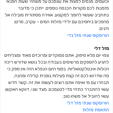
וכועסים. מנסים לפצות את עצמכם על משהו? שעות הפנאי
מזמנות לכם מקורות הכנסה נוספים. ייתכן כי מדובר
בתחביב שעשוי להפוך למקצוע. אווירה מסתורית מובילה אל
מהפכים ביחסיכם עם ילידי מזלות המים – עקרב, סרטן
ודגים.
הורוסקופ שנתי מזל גדי
מזל דלי
צפוי יום מלא סיפוק. אתם ממוקדים ומרוכזים מאוד ומצליחים
להגיע להספקים מרשימים בעבודה ובכל נושא שדורש ריכוז
ויכולות אינטלקטואליות. בסוף היום הנפלא הזה אין ספק כי
מה שדרוש לכם זה קצת פעילות גופנית קלילה ומהנה.
תבחרו עם מי ואיפה אתם רוצים לעשות את זה. קשר חדש
עשוי להתברר כתזזי מדי לטעמכם. מצד שני, דווקא האקשן
עשוי להוביל אל משהו טוב.
הורוסקופ שנתי מזל דלי
התאמת מזלות