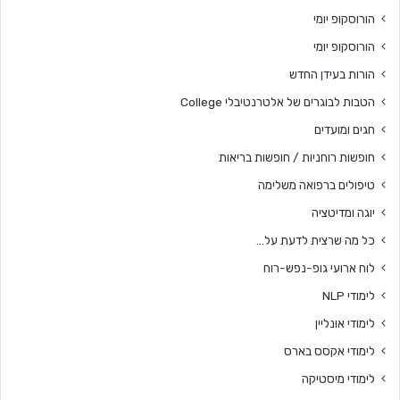
הורוסקופ יומי
הורוסקופ יומי
הורות בעידן החדש
הטבות לבוגרים של אלטרנטיבלי College
חגים ומועדים
חופשות רוחניות / חופשות בריאות
טיפולים ברפואה משלימה
יוגה ומדיטציה
כל מה שרצית לדעת על…
לוח ארועי גופ-נפש-רוח
לימודי NLP
לימודי אונליין
לימודי אקסס בארס
לימודי מיסטיקה