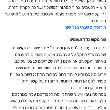
משמיים, אך הוא מעדיף לדחות אותו ולהתעלם ממנו. המסר
הוא – לפעמים צריך למתוח המושכה ו…קצת לקחת חזרה.
זהו קלף שמזהיר מפני הפעלה אינטנסיבית מדי של לחץ על
הסביבה.
הורוסקופ שנתי מזל שור
הורוסקופ מזל
תאומים
זה יום בו עליכם להתאמן ולתרגל את כישורי התקשורת
שלכם כדי להקל על עצמכם. אנשים פועלים למענכם
מאחורי הקלעים אך אתם אלה שצריכים לבצע. עליכם
להיות ברורים ובהירים לגבי הדרישות שלכם מאנשים
קרובים לכם ולא לוותר להם למרות ההתנגדויות הצפויות.
צפויה לכם אנרגיות רוחניות הרומזת על קשר חזק
למיסטיקה ולרוחניות.
בפריסת ניבוי וייעוץ שהתקיימה לכבודכם עלה בגורלכם
קלף טארוט ששמו גלגל-המזל – הקלף מתאר גלגל אשר
עולים ויורדים בו שלושת כוחות הטבע והם: הכוח המוליד,