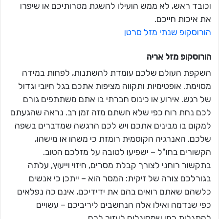
וכובד ראש, לא ממש הועילו להשגת מטרותיכם או שיפרו
את איכות חייכם.
הורוסקופ שנתי מזל סרטן
הורוסקופ מזל
אריה
השקפת העולם שלכם עומדת להשתנות, לפחות במידה
מסוימת. אופטימיות ותקווה מציפות אתכם בגל חיובי וגדול
של רגש. אירוע או כינוס חברתי בו אתם משתתפים גורם
לכם נחת רוח כפי שלא חשתם מזה זמן רב. נראה שהגעתם
למקום בו מבינים אתכם ויש לכם הרגשה שמדברים בשפה
שלכם. האנרגיה הקוסמית רומזת כי משהו או מישהו,
הקשורים בחו"ל – ישפיעו לטובה על מזלכם הטוב.
בתקשור רוחני לצורך קבלת מסרים, חיזוי וייעוץ, עלתה
בגורלכם צורה של זיקית: המסר הוא – ייתכן כי אנשים
כלשהם שאתם רואים בהם את ידידיכם, אינם כה נפלאים
כפי שנדמה ואילו אלה הנחשבים ליריביכם – עשויים
להתגלות כמי שמסוגלים לעזור לכם.