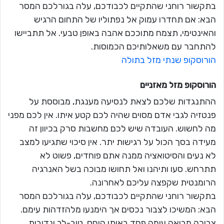
בתקשור רוחני שהתקיים לכבודכם, עלה בגורלכם המסר
הבא: אם תחדרו עמוק אל נפתוליו של התחום הרגיש
והאינטימי, תצמח מתוככם אהבה באופן טבעי. אל תתביישו
להתחבר עם משאלותיכם הכמוסות.
הורוסקופ שנתי מזל בתולה
הורוסקופ מזל
מאזניים
ההתנגדות שלכם לצאת לנסיעה מענגת, מבוססת על
פנטזיה לגבי אדם מסוים שהיה לכם קטע איתו. אין לכם מפני
מה לחשוש. העובדה שיש לכם מחשבות סרק בכיוון זה
מעידה בסך הכול על רגישות יתר. אין סיכוי שתגיעו למצב
לא נעים והסיטואציה ממנה אתם פוחדים, פשוט לא
תתרחש. סעו ותיהנו ואל תחושו מבוכה בשל האנרגיה
הרומנטית שקפצה עליכם לאחרונה.
בתקשור רוחני שהתקיים לכבודכם, עלה בגורלכם המסר
הבא: המשיכו לצבור נכסים אך הימנעו מלהזדהות עימם.
צבירה מביאה עימה פחד באותו היחס. טוב-לב ונדיבות