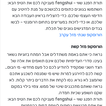
תורת הפנג שווי – fengshui מעניקה לכם את הטיפ הבא:
השתמשו בגוונים כתומים בלבושכם על מנת להיטיב עם
הדימוי העצמי שלכם. כדי להצליח בראיון העבודה הבא
שלכם, או כדי לזכות במעריצים בתחום הרומנטי – לבשו
בגדים המדגישים גוונים של תכלת.
הורוסקופ שנתי מזל עקרב
הורוסקופ מזל
קשת
נראה כי אתם באמת משתדלים אבל המתח בזוגיות נשאר
בעינו. סדרי העדיפויות שלכם אינם תואמים את אלה של
הצד השני שמקפיד להודיע לכם כל פעם מחדש- מי הבוס…
קשה לכם להירגע למרות שיש מי שמנסה לשכנע אתכם
שהמצב לא נורא. נסו לקחת את הדברים ביתר קלות. לא
נראה שאתם מתכננים שינוי של ממש. צפוי בילוי במקום
שקט השופע שכיות חמדה.
תורת הפנג שווי – fengshui מעניקה לכם את הטיפ הבא:
אם אתם מרגישים נחותים לעומת דמות כריזמטית