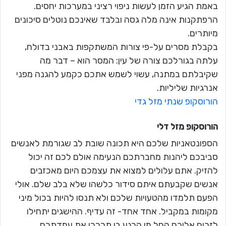
באמת הגיע הזמן לעשות ניפוי רציני במערכות יחסים.
הרפתקנות אינה מלה גסה ובלבד שאינכם נוטלים סיכונים
מיותרים.
בקבלת מסרים על-פי צורות המשתקפות באבני בדולח,
עלתה בגורלכם צורה של עין: המסר הוא – דבר מה
שקיבלתם במתנה, עשוי לשמש אתכם כקמע להגנה מפני
אנרגיות שליליות.
הורוסקופ שנתי מזל גדי
הורוסקופ מזל
דלי
הספונטאניות שלכם היא תכונה שובת לב שגורמת לאנשים
סביבכם ליהנות מחברתכם הנעימה אולם לכם זה יכול
להזיק. אתם עלולים למצוא את עצמכם היום מאכזבים
אנשים שקבעתם איתם סידור כלשהו שלא בלב שלם. אולי
הפעם תלמדו מהטעויות שלכם ולא תנסו להיות בכול מיני
מקומות במקביל. אחד אחד- זה עדיף. ההישגים יתחילו
לזרום אליכם החל מן הרגע בו תרככו את עמדתכם