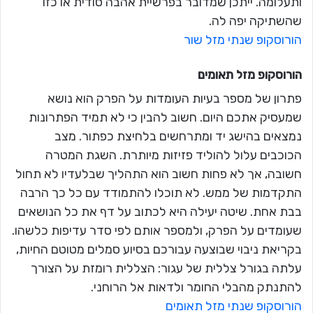
ותעלומה. ייתכן שמדובר בפרשיית אהבה סודית או כזו
שהשתיקה יפה לה.
הורוסקופ שנתי מזל שור
הורוסקופ מזל
תאומים
פתרון של מספר בעיות העומדות על הפרק הוא נושא
שמעסיק אתכם היום. חשוב להבין כי לא תמיד הפתרונות
נמצאים בהישג יד ומתרחשים בלחיצת כפתור. מצב
הכוכבים עלול להוליד פזיזות מיותרת. השגת המטרה
חשובה, אך לא פחות חשוב הוא התהליך שבלעדיו לא תחול
התקדמות של ממש. לא תוכלו להתמודד עם כל כך הרבה
בבת אחת. שיטה יעילה היא לכתוב על דף את כל הנושאים
שעומדים על הפרק, ולמספר אותם לפי סדר עדיפות כלשהו.
בקריאת ניבוי שבוצעה עבורכם בסיוע סמלים מטוטם החיות,
עלתה בגורל צללית של עגור: הצללית רומזת על הצורך
להתנתק מהבלי החומר ולדאות אל הרוחני.
הורוסקופ שנתי מזל תאומים