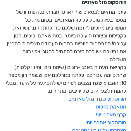
הורוסקופ מזל
מאזניים
עיתוי מתאים לבטא כישוריי ארגון חברתיים. הפתרון של
מספר בעיות מוטל על כף המאזניים ומשום מה, כל
המעורבים מחכים ליוזמה שלכם כדי להתקדם. עשו זאת
בקלילות ובצורה היעילה ביותר. בטח שאתם יכולים. קטן
עליכם! התפתחות חיוביות בתחום העבודה מצליחות להרנין
את נפשכם. יש לכם סיבה להתחיל לחגוג! צפוי רווח
משתלם.
בקריאת העתיד באבני-רונים (שיטת ניבוי וחיזוי קלטית)
שהתקיימה עבורכם, עלתה בגורלכם אבן ששמה רון מספר
10: האבן מייצגת מצבים לפיהם יש להסתער על היעד, מבלי
להמתין לצעדיהם של יריבים ומתחרים.
הורוסקופ שנתי מזל מאזניים
התאמת מזלות
קלף טארוט יומי
הורוסקופ אהבה יומי
הצטרפו אלינו באינסטגרם