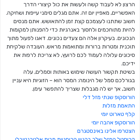
הרצון לא לעבוד קשה ולעשות את כול קיצורי הדרך
האפשריים, מאפיין יום זה. אתם מגלים סימני עייפות ושחיקה.
חשוב שתתנו לעצמכם קצת זמן להתאושש. אתם מנסים
להיות מתוחכמים ולחסוך באנרגיות כדי להפנותן למקומות
הנכונים. בעיקרון אלה הם צעדים נכונים. דאגו לפעול מתוך
תוכנית ומטרות ברורות ומתואמות מראש. העובדה שלקיחת
סיכונים עלולה לעמוד לכם לרועץ, לא צריכת לרפות את
ידיכם.
בשיטת תקשור העושה שימוש באותות וסמלים, עלה
בגורלכם סמל של הינומה: המסר הוא – הזוגיות היא עניין
חשוב, אך יש לה מגבלות שצריך להתפשר עימן.
הורוסקופ שנתי מזל דלי
התאמת מזלות
קלף טארוט יומי
הורוסקופ אהבה יומי
הצטרפו אלינו באינסטגרם
קריסטל המזל שלך בקניון הרוחניות מבית אלטרנטיבלי