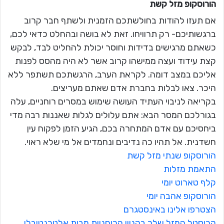
הורוסקופ מזל
קשת
אם תעזו להודות בחולשתכם הזמנית ולשתף חבר קרוב
ברגשותיכם- רק תרוויחו. זאת לא בושה ובהחלט כדאי לכם,
כשאתם מרגישים בדידות וחוסר יכולת להחליט לבד, לבקש
קצת עידוד ועצה ממישהו קרוב אשר לא היה מהסס לפנות
אליכם במצב דומה. לקראת הערב, הרגשתכם תשתפר ללא
היכר. צאו לבלות בחברת אדם שאתם מעריצים.
בקריאה לניבוי העתיד העושה שימוש במסרים רוחניים, עלה
בגורלכם המסר הבא: אתם עלולים לגלות שאננות רבה מדי
ביחסיכם עם אדם המתחרה בכם, הגיע הזמן לפקוח עין
חשדנית. אל תהיו כה נדיבים ונחמדים אל מי שלא ראוי.
הורוסקופ שנתי מזל קשת
התאמת מזלות
קלף טארוט יומי
הורוסקופ אהבה יומי
הצטרפו אלינו באינסטגרם
קריסטל המזל שלך בקניון הרוחניות מבית אלטרנטיבלי