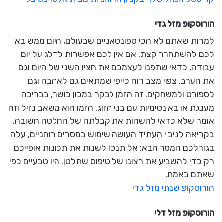
הורוסקופ מזל
גדי
למרות שאתם לא הכי ספונטאניים שבעולם, היום ממש בא
לכם להשתחרר קצת. אם אין לכם אפשרות לדלג על יום
עבודה, כדאי שתפנו לעצמכם את חציו השני של היום וגם
את הערב. צפוי מצב רוח כייפי שמתאים גם לאהבה וגם
לספורט ולמשחקים. זה הזמן לבקר במכון כושר, בבריכה
מענגת או באינטימיות עם בני הזוג. הזמן הוא משאב נזיל וזה
אומר שלא כדאי להשהות את קבלתה של החלטה חשובה.
בקריאה לניבוי העתיד העושה שימוש במסרים רוחניים, עלה
בגורלכם המסר הבא: אל תנסו לשנות את תכונות אופייכם
רק כדי להשביע את רצונו של טיפוס שתלטן. היו טבעיים כפי
שאתם באמת.
הורוסקופ שנתי מזל גדי
הורוסקופ מזל
דלי