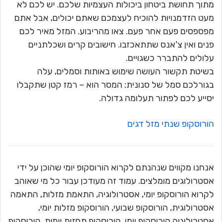
מתוך תחושת ביטחון ביכולות העצמיות שלכם. יש לכם לא
מעט הזדמנויות להוכיח לעצמכם שאתם יכולים, אבל אתם
מפספסים פעם אחר פעם. צאו מהריבוע. המזל מאיר לכם
פנים ואין צ'אנס שתתאכזבו. חישובים קרים ושכלתניים
עלולים להתברר כשגויים.
בשיטת תקשור העושה שימוש באותות וסמלים, עלה
בגורלכם סמל של סנונית: המסר הוא – רמז קטן שתקבלו
יסייע לכם לפתור תעלומה גדולה.
הורוסקופ שנתי מזל דגים
אנחנו מקווים שנהנתם לקרוא הורוסקופ יומי שהוכן על ידי
אסטרולוגים מומלצים. עמוד זה מעודכן עבור כל מי שאוהב
לקרוא הורוסקופ יומי, אסטרולוגיה, התאמת מזלות, התאמה
אסטרולוגית, הורוסקופ שבועי, הורוסקופ מזלות יומי,
אסטרולוגיה הורוסקופ יומי, הורוסקופ תחזית יומית, הורוסקופ