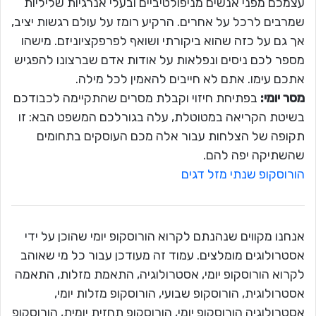
עצמכם מפני אנשים מניפולטיביים ובעלי אנרגיות שליליות
שמרבים לרכל על אחרים. הרקיע רומז על עולם רגשות יציב,
אך גם על כזה שהוא ביקורתי ושואף לפרפקציוניזם. מישהו
מספר לכם ניסים ונפלאות על אודות אדם שברצונו להפגיש
אתכם עימו. אתם לא חייבים להאמין לכל מילה.
מסר יומי:
בפתיחת חיזוי וקבלת מסרים שהתקיימה לכבודכם
בשיטת הקריאה במטוטלת, עלה בגורלכם המשפט הבא: זו
תקופה של הצלחות עבור אלה מכם העוסקים בתחומים
שהשתיקה יפה להם.
הורוסקופ שנתי מזל דגים
אנחנו מקווים שנהנתם לקרוא הורוסקופ יומי שהוכן על ידי
אסטרולוגים מומלצים. עמוד זה מעודכן עבור כל מי שאוהב
לקרוא הורוסקופ יומי, אסטרולוגיה, התאמת מזלות, התאמה
אסטרולוגית, הורוסקופ שבועי, הורוסקופ מזלות יומי,
אסטרולוגיה הורוסקופ יומי, הורוסקופ תחזית יומית, הורוסקופ