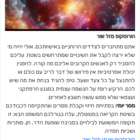
הורוסקופ מזל
שור
אתם מתחברים לצדדים הרוחניים באישיותכם. אולי יהיה מי
שלא ירצה לקבל את השינויים שמתרחשים בשטח. עליכם
להסביר רק לאנשים הקרובים אליכם מה קורה. להפגין
יכולת אסרטיביות אין פירושו של דבר לריב עם כולם או
להתנצל על כל צעד ושעל. טיפ: להגיד בנחת את מה שיש
לכם. הרקיע רומז על הגשמה עצמית בסגנון הרפתקני
ועצמאי שלא ממש עושה חשבון לאחרים.
מסר יומי:
בפתיחת חיזוי וקבלת מסרים שהתקיימה לכבודכם
בשיטת הקריאה במטוטלת, עלה בגורלכם המשפט הבא: זו
תקופה המשוועת לבילויים בסביבה שופעת הדר, חן, מותרות
ושכיות חמדה.
הורוסקופ שנתי מזל שור