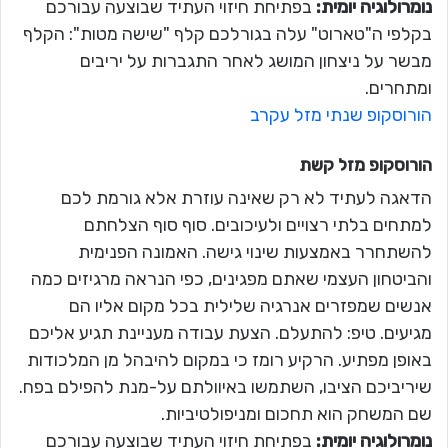
נומרולוגיה יומית:
בפתיחת חיזוי העתיד שבוצעה עבורכם
בקלפי ה"טארוט" עלה בגורלכם קלף "שישה מטות": הקלף
מבשר על ניצחון המושג לאחר התגברות על יריבים
ומתחרים.
הורוסקופ שנתי מזל עקרב
הורוסקופ מזל
קשת
הדאגה לעתיד לא רק שאינה עוזרת אלא גורמת לכם
למתחים בלתי רצויים ולעיכובים. סוף סוף הצלחתם
להשתחרר באמצעות שינוי גישה. האמונה הפנימית
והביטחון העצמי שאתם מפגינים, כפי הנראה מרגיזים כמה
אנשים שמפזרים אנרגיה שלילית בכל מקום אליו הם
מגיעים. טיפ: להתעלם. הצעת עבודה מעניינת תגיע אליכם
באופן מפתיע. הרקיע רומז כי במקום להיבהל מן המלכודות
שיריביכם הציבו, השתמשו באיוולתם על-מנת להפילם בפח.
שם המשחק הוא תחכום ומניפולטיביות.
נומרולוגיה יומית:
בפתיחת חיזוי העתיד שבוצעה עבורכם