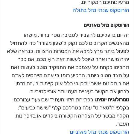
מרעיונותיכם המקוריים.
הורוסקופ שנתי מזל בתולה
הורוסקופ מזל
מאזניים
זה יום בו עליכם להעביר לסביבה מסר ברור. מישהו
מהאנשים הקרובים לכם זקוק ל'שעון מעורר' כדי להתחיל
לפעול ביתר מרץ למלא את המטרות הרצויות. כנראה שלא
יהיה מישהו אחר שיוכל לעשות זאת חוץ מכם. אם כבר
תחליטו לקחת על עצמכם את התפקיד מוטב לעשות זאת
על הצד הטוב ביותר. הרקיע רומז כי אתם מייחסים לאדם
אהוב תכונות אשר ייתכן כי כלל אינן קיימות בו, זה הזמן
לבחון את הקשר בעיניים מעט יותר אובייקטיביות.
נומרולוגיה יומית:
בפתיחת חיזוי העתיד שבוצעה עבורכם
בקלפי ה"טארוט" עלה בגורלכם קלף "שישה גביעים":
הקלף מבשר על הצלחה הקשורה בילדים או בזיכרונות
העבר.
הורוסקופ שנתי מזל מאזניים