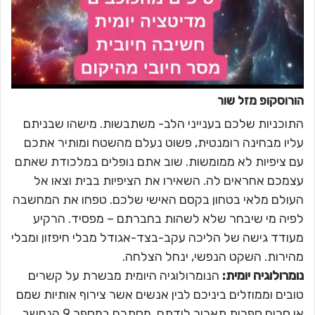
הורוסקופ מזל
שור
התוכניות שלכם בענייני הלב- משתבשות. מישהו שבניתם
עליו מבחינה רומנטית, פשוט נעלם מהשטח ומותיר אתכם
עם ציפיות לא ממומשות. שוב אתם נופלים במלכודת שאתם
עצמכם אחראים לה. השאירו את הציפיות בבית וצאו אל
העולם מלאי בטחון בקסם האישי שלכם. טפחו את המחשבה
לפיה מי שיבחר שלא לשהות בחברתם – מפסיד. הרקיע
מעודד גישה של הליכה עקב-בצד-אגודל מבלי חיפזון ומבלי
מהירות. השקט הנפשי, ינחל הצלחה.
נומרולוגיה יומית:
הנומרולוגיה היומית מבשרת על קשרים
טובים וממוזלים ביניכם לבין אנשים אשר צירוף אותיות שמם
או סכום ספרות תאריך לידתם, מסתכם במספר 9 הנחשב