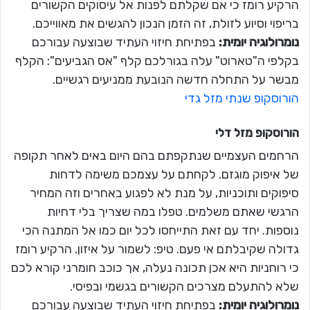
הרקיע רומז כי אם שקלתם לפנות אל עיסוקים הקשורים
בריפוי וסיוע לזולת, זה הזמן הנכון להגשים את מאווייכם.
נומרולוגיה יומית:
בפתיחת חיזוי העתיד שבוצעה עבורכם
בקלפי ה"טארוט" עלה בגורלכם קלף "אס הגביעים": הקלף
מבשר על התחלה חדשה הנובעת ממניעים רגשיים.
הורוסקופ שנתי מזל גדי
הורוסקופ מזל
דלי
הרחמים העצמיים שנתקפתם בהם היום באים לאחר תקופה
של איפוק מוגזם. לקחתם על עצמכם משימה לדחות
סיפוקים ותוכניות, על מנת לא לפגוע באחרים וזה המחיר
הרגשי שאתם משלמים. טפלו במה שצריך בלי דחיות
נוספות. יחד עם זאת התייחסו לכל יום כמו אל המתנה הכי
גדולה שקיבלתם אי פעם. טיפ: לשמור על איזון. הרקיע רומז
כי רוחניות היא אכן תכונה נעלה, אך כוכב חומרני קורא לכם
שלא להתעלם מצרכים הקשורים בגשמי ובפיסי.
נומרולוגיה יומית:
בפתיחת חיזוי העתיד שבוצעה עבורכם