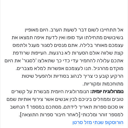
אל תתחייבו לשום דבר לשעות הערב. היום מאופיין
בשיבושים מתחילתו ועד סופו ואין לדעת איפה תמצאו את
עצמכם מאוחר בלילה. אתם מנסים לסגור מעגל ולתפוס
קצת שלווה אולם הסערות לא נרגעות. העייפות שרודפת
אתכם עלולה להחמיר עדי כדי כך שתאלצו 'לסגור' את היום
מוקדם מהרגיל. תנו לעצמכם אפשרות למלא מצברים.
הרקיע קובע כי צריך לנהוג בסודיות ולהפעיל שיטות
מתוחכמות ומקוריות.
נומרולוגיה יומית:
הנומרולוגיה היומית מבשרת על קשרים
טובים וממוזלים ביניכם לבין אנשים אשר צירוף אותיות שמם
או סכום ספרות תאריך לידתם, מסתכם במספר 1 הנחשב
למספר זוהר ומלכותי [לאחר חיבור ספרות התוצאה].
הורוסקופ שנתי מזל סרטן