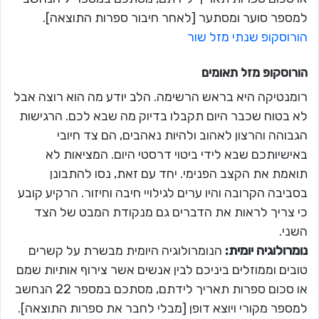
למספר סוער ומסתער [לאחר חיבור ספרות התוצאה].
הורוסקופ שנתי מזל שור
הורוסקופ מזל
תאומים
רומנטיקה היא בראש הרשימה. הלב יודע מה הוא רוצה אבל
לא בטוח שכבר היום תקבלו בדיוק מה שבא לכם. הרגישות
הגבוהה והרצון לאהוב ולהיות נאהבים, הם צד חיובי
באישיותכם שבא לידי ביטוי דרסטי היום. המציאות לא
תואמת את הקצב הפנימי. יחד עם זאת, נסו להתבונן
בסביבה הקרובה והיו ערים לגילויי חיבה וחיזור. הרקיע קובע
כי צריך לראות את הדברים גם מנקודת המבט של הצד
השני.
נומרולוגיה יומית:
הנומרולוגיה היומית מבשרת על קשרים
טובים וממוזלים ביניכם לבין אנשים אשר צירוף אותיות שמם
או סכום ספרות תאריך לידתם, מסתכם במספר 22 הנחשב
למספר מקורי ויוצא דופן [מבלי לחבר את ספרות התוצאה].